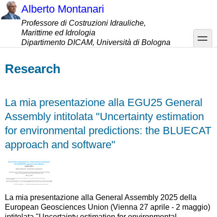
Salta
Alberto Montanari
al
Professore di Costruzioni Idrauliche,
contenuto
Marittime ed Idrologia
principale
toggle
Dipartimento DICAM, Università di Bologna
Research
La mia presentazione alla EGU25 General
Assembly intitolata "Uncertainty estimation
for environmental predictions: the BLUECAT
approach and software"
La mia presentazione alla General Assembly 2025 della
European Geosciences Union (Vienna 27 aprile - 2 maggio)
intitolata "Uncertainty estimation for environmental