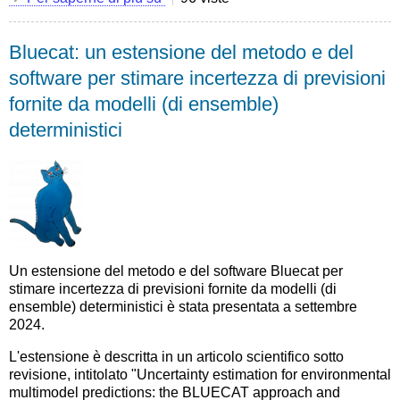
scientifico:
Monitoring
Bluecat: un estensione del metodo e del
macroplastics
in
software per stimare incertezza di previsioni
aquatic
fornite da modelli (di ensemble)
and
terrestrial
deterministici
ecosystems:
Expert
survey
reveals
visual
and
drone-
based
Un estensione del metodo e del software Bluecat per
census
stimare incertezza di previsioni fornite da modelli (di
as
ensemble) deterministici è stata presentata a settembre
most
2024.
effective
techniques
L'estensione è descritta in un articolo scientifico sotto
revisione, intitolato "Uncertainty estimation for environmental
multimodel predictions: the BLUECAT approach and