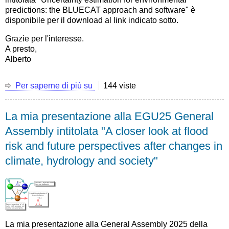
predictions: the BLUECAT approach and software" è
disponibile per il download al link indicato sotto.
Grazie per l'interesse.
A presto,
Alberto
Per saperne di più su
La
144 viste
mia
presentazione
La mia presentazione alla EGU25 General
alla
EGU25
Assembly intitolata "A closer look at flood
General
risk and future perspectives after changes in
Assembly
intitolata
climate, hydrology and society"
"Uncertainty
estimation
for
environmental
predictions:
the
La mia presentazione alla General Assembly 2025 della
BLUECAT