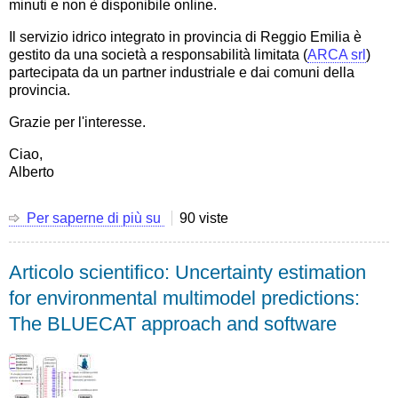
Long
minuti e non è disponibile online.
Term
Il servizio idrico integrato in provincia di Reggio Emilia è
Hydrological
gestito da una società a responsabilità limitata (
ARCA srl
)
Drought
partecipata da un partner industriale e dai comuni della
Hazard
provincia.
Grazie per l'interesse.
Ciao,
Alberto
Per saperne di più su
La
90 viste
mia
intervista
Articolo scientifico: Uncertainty estimation
a
TeleReggio
for environmental multimodel predictions:
sul
The BLUECAT approach and software
servizio
idrico
integrato