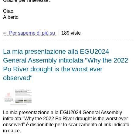
Grazie per l'interesse.
Ciao,
Alberto
Per saperne di più su
La
189 viste
mia
presentazione
La mia presentazione alla EGU2024
"Uncertainty
assessment
General Assembly intitolata "Why the 2022
for
Po River drought is the worst ever
predictions
of
observed"
natural
hazard
events
and
impact"
al
La mia presentazione alla EGU2024 General Assembly
workshop
intitolata "Why the 2022 Po River drought is the worst ever
"Multi
observed" è disponibile per lo scaricamento al link indicato
risk
in calce.