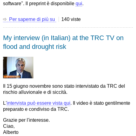
software". Il preprint è disponibile
qui
.
Per saperne di più su
Bluecat:
140 viste
un
estensione
My interview (in Italian) at the TRC TV on
del
metodo
flood and drought risk
e
del
software
per
stimare
incertezza
Il 15 giugno novembre sono stato intervistato da TRC del
di
rischio alluvionale e di siccità.
previsioni
fornite
L'
intervista può essere vista qui
. Il video è stato gentilmente
da
preparato e condiviso da TRC.
modelli
(di
Grazie per l'interesse.
ensemble)
Ciao,
deterministici
Alberto