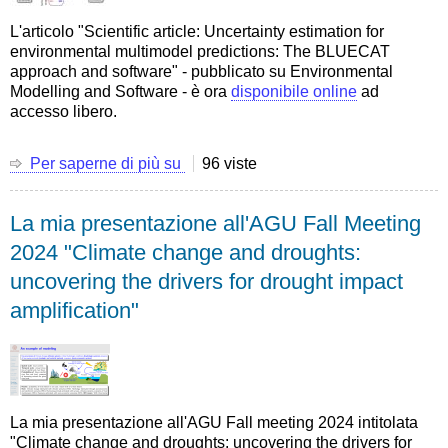
L'articolo "Scientific article: Uncertainty estimation for
environmental multimodel predictions: The BLUECAT
approach and software" - pubblicato su Environmental
Modelling and Software - è ora
disponibile online
ad
accesso libero.
Per saperne di più su
Articolo
96 viste
scientifico:
Uncertainty
La mia presentazione all'AGU Fall Meeting
estimation
for
2024 "Climate change and droughts:
environmental
uncovering the drivers for drought impact
multimodel
predictions:
amplification"
The
BLUECAT
approach
and
software
La mia presentazione all'AGU Fall meeting 2024 intitolata
"Climate change and droughts: uncovering the drivers for