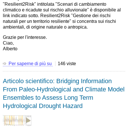
in
"Resilient2Risk" intitolata "Scenari di cambiamento
hydrology
climatico e ricadute sul rischio alluvionale" è disponibile al
and
link indicato sotto. Resilient2Risk "Gestione dei rischi
society"
naturali per un territorio resiliente" si concentra sui rischi
ambientali, di origine naturale o antropica.
Grazie per l'interesse.
Ciao,
Alberto
Per saperne di più su
La
146 viste
mia
presentazione
Articolo scientifico: Bridging Information
a
Resilient2Risk
From Paleo-Hydrological and Climate Model
"Scenari
Ensembles to Assess Long Term
di
cambiamento
Hydrological Drought Hazard
climatico
e
ricadute
sul