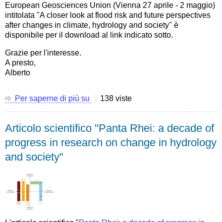
European Geosciences Union (Vienna 27 aprile - 2 maggio)
approach
intitolata "A closer look at flood risk and future perspectives
and
after changes in climate, hydrology and society" è
software"
disponibile per il download al link indicato sotto.
Grazie per l'interesse.
A presto,
Alberto
Per saperne di più su
La
138 viste
mia
presentazione
Articolo scientifico "Panta Rhei: a decade of
alla
EGU25
progress in research on change in hydrology
General
and society"
Assembly
intitolata
"A
closer
look
at
flood