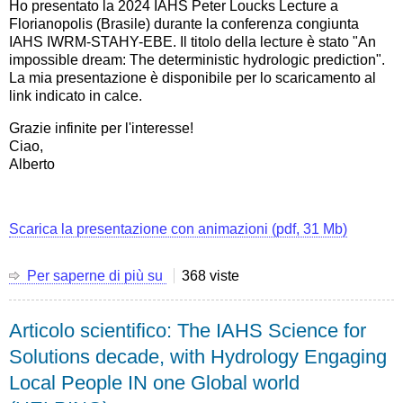
Ho presentato la 2024 IAHS Peter Loucks Lecture a
for
Florianopolis (Brasile) durante la conferenza congiunta
drought
IAHS IWRM-STAHY-EBE. Il titolo della lecture è stato "An
impact
impossible dream: The deterministic hydrologic prediction".
amplification"
La mia presentazione è disponibile per lo scaricamento al
link indicato in calce.
Grazie infinite per l'interesse!
Ciao,
Alberto
Scarica la presentazione con animazioni (pdf, 31 Mb)
Per saperne di più su
La
368 viste
mia
presentazione
Articolo scientifico: The IAHS Science for
alla
IAHS
Solutions decade, with Hydrology Engaging
Peter
Local People IN one Global world
Loucks
Lecture