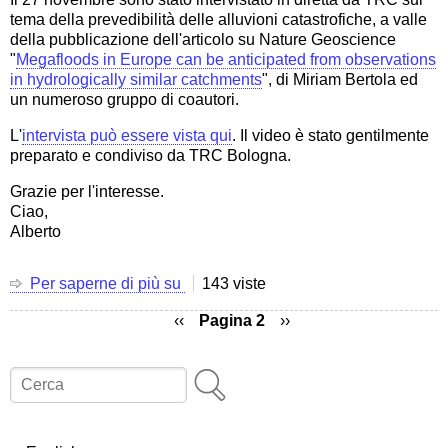
24
tema della prevedibilità delle alluvioni catastrofiche, a valle
gennaio
della pubblicazione dell'articolo su Nature Geoscience
2024)
"
Megafloods in Europe can be anticipated from observations
intitolata
in hydrologically similar catchments
", di Miriam Bertola ed
"La
un numeroso gruppo di coautori.
protezione
civile
L'
intervista può essere vista qui
. Il video è stato gentilmente
nell'ambito
preparato e condiviso da TRC Bologna.
idro-
geologico
Grazie per l'interesse.
in
Ciao,
Italia:
Alberto
origini,
evoluzione
Per saperne di più su
La
143 viste
e
mia
prospettive"
Pagina
‹‹
Pagina 2
Pagina
››
intervista
precedente
successiva
a
Paginazione
TRC
TV
Cerca
sulla
prevedibilità
di