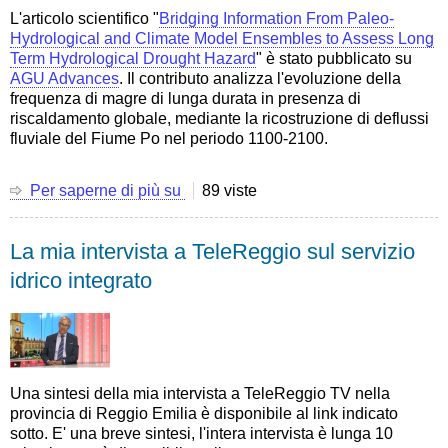
rischio
L'articolo scientifico "
Bridging Information From Paleo-
alluvionale"
Hydrological and Climate Model Ensembles to Assess Long
Term Hydrological Drought Hazard
" è stato pubblicato su
AGU Advances
. Il contributo analizza l'evoluzione della
frequenza di magre di lunga durata in presenza di
riscaldamento globale, mediante la ricostruzione di deflussi
fluviale del Fiume Po nel periodo 1100-2100.
Per saperne di più su
Articolo
89 viste
scientifico:
Bridging
La mia intervista a TeleReggio sul servizio
Information
From
idrico integrato
Paleo-
Hydrological
and
Climate
Model
Ensembles
Una sintesi della mia intervista a TeleReggio TV nella
to
provincia di Reggio Emilia è disponibile al link indicato
Assess
sotto. E' una breve sintesi, l'intera intervista è lunga 10