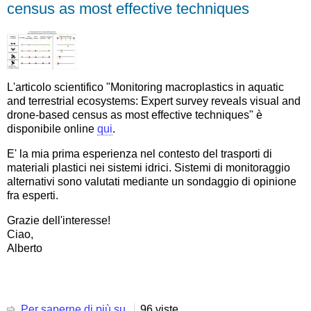
decade,
census as most effective techniques
with
Hydrology
Engaging
Local
People
IN
L'articolo scientifico "
Monitoring macroplastics in aquatic
one
and terrestrial ecosystems: Expert survey reveals visual and
Global
drone-based census as most effective techniques" è
world
disponibile online
qui
.
(HELPING)
E' la mia prima esperienza nel contesto del trasporti di
materiali plastici nei sistemi idrici. Sistemi di monitoraggio
alternativi sono valutati mediante un sondaggio di opinione
fra esperti.
Grazie dell'interesse!
Ciao,
Alberto
Per saperne di più su
Articolo
96 viste