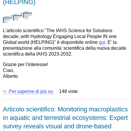
(HELPING)
intitolata
"An
impossible
dream:
The
L'articolo scientifico "
The IAHS Science for Solutions
deterministic
decade, with Hydrology Engaging Local People IN one
hydrologic
Global world (HELPING)" è disponibile online
qui
. E' la
prediction",
presentazione alla comunita' scientifica della nuova decade
Florianopolis,
scientifica della IAHS 2023-2032.
Novembre
2024
Grazie per l'interesse!
Ciao,
Alberto
Per saperne di più su
Articolo
148 viste
scientifico:
The
Articolo scientifico: Monitoring macroplastics
IAHS
Science
in aquatic and terrestrial ecosystems: Expert
for
survey reveals visual and drone-based
Solutions