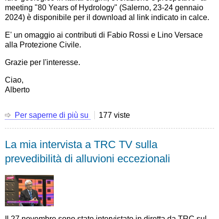
ever
meeting "80 Years of Hydrology" (Salerno, 23-24 gennaio
observed"
2024) è disponibile per il download al link indicato in calce.
E' un omaggio ai contributi di Fabio Rossi e Lino Versace
alla Protezione Civile.
Grazie per l'interesse.
Ciao,
Alberto
Per saperne di più su
La
177 viste
mia
presentazione
La mia intervista a TRC TV sulla
al
meeting
prevedibilità di alluvioni eccezionali
"80
Years
of
Hydrology"
(Salerno,
23-
Il 27 novembre sono stato intervistato in diretta da TRC sul