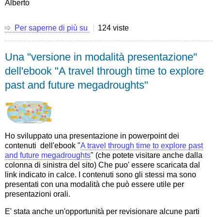
Alberto
Per saperne di più su
Cause
124 viste
della
magra
Una "versione in modalità presentazione"
plurisecolare
del
dell'ebook "A travel through time to explore
2022
past and future megadroughts"
nel
Fiume
Po.
La
mia
presentazione
Ho sviluppato una presentazione in powerpoint dei
al
contenuti dell'ebook "
A travel through time to explore past
Convegno
and future megadroughts
" (che potete visitare anche dalla
di
colonna di sinistra del sito) Che puo' essere scaricata dal
Idraulica
link indicato in calce. I contenuti sono gli stessi ma sono
e
presentati con una modalità che può essere utile per
Costruzioni
presentazioni orali.
Idrauliche,
E' stata anche un'opportunità per revisionare alcune parti
Parma,