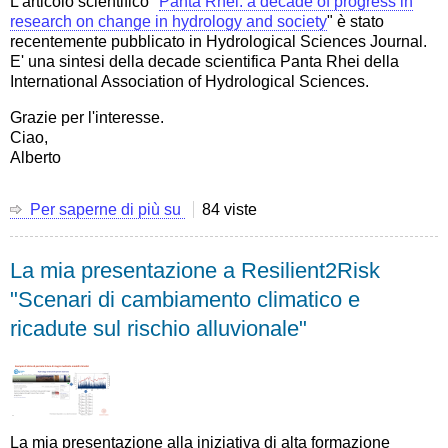
L'articolo scientifico "
Panta Rhei: a decade of progress in
risk
research on change in hydrology and society
" è stato
and
recentemente pubblicato in Hydrological Sciences Journal.
future
E' una sintesi della decade scientifica Panta Rhei della
perspectives
International Association of Hydrological Sciences.
after
changes
Grazie per l'interesse.
in
Ciao,
climate,
Alberto
hydrology
and
Per saperne di più su
Articolo
84 viste
society"
scientifico
"Panta
La mia presentazione a Resilient2Risk
Rhei:
a
"Scenari di cambiamento climatico e
decade
ricadute sul rischio alluvionale"
of
progress
in
research
on
change
La mia presentazione alla iniziativa di alta formazione