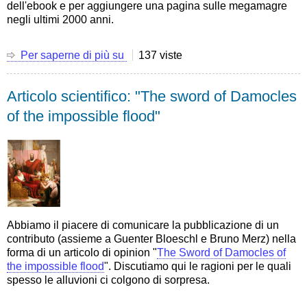
dell'ebook e per aggiungere una pagina sulle megamagre
settembre
negli ultimi 2000 anni.
2024
Per saperne di più su
Una
137 viste
"versione
in
Articolo scientifico: "The sword of Damocles
modalità
presentazione"
of the impossible flood"
dell'ebook
"A
travel
through
time
to
explore
past
Abbiamo il piacere di comunicare la pubblicazione di un
and
contributo (assieme a Guenter Bloeschl e Bruno Merz) nella
future
forma di un articolo di opinion "
The Sword of Damocles of
megadroughts"
the impossible flood
". Discutiamo qui le ragioni per le quali
spesso le alluvioni ci colgono di sorpresa.