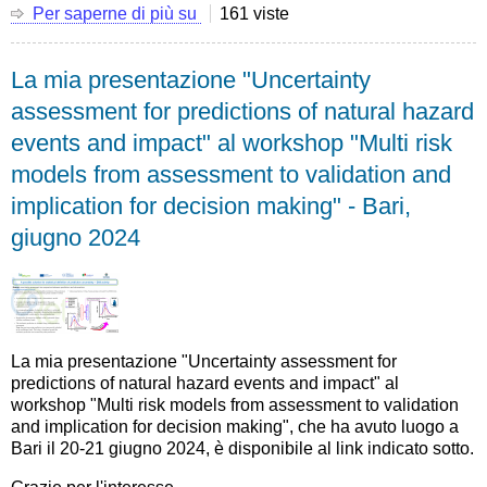
Per saperne di più su
Articolo
161 viste
scientifico:
"The
La mia presentazione "Uncertainty
sword
of
assessment for predictions of natural hazard
Damocles
events and impact" al workshop "Multi risk
of
the
models from assessment to validation and
impossible
implication for decision making" - Bari,
flood"
giugno 2024
La mia presentazione "Uncertainty assessment for
predictions of natural hazard events and impact" al
workshop "Multi risk models from assessment to validation
and implication for decision making", che ha avuto luogo a
Bari il 20-21 giugno 2024, è disponibile al link indicato sotto.