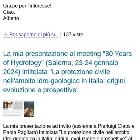
models
Grazie per l'interesse!
from
Ciao,
assessment
Alberto
to
validation
and
Per saperne di più su
La
137 viste
implication
mia
for
presentazione
decision
La mia presentazione al meeting "80 Years
alla
making"
EGU2024
of Hydrology" (Salerno, 23-24 gennaio
-
General
Bari,
2024) intitolata "La protezione civile
Assembly
giugno
intitolata
nell'ambito idro-geologico in Italia: origini,
2024
"Why
evoluzione e prospettive"
the
2022
Po
River
drought
is
La mia presentazione ad invito (assieme a Pierluigi Claps e
the
Paola Pagliara) intitolata "La protezione civile nell'ambito
worst
idro-geologico in Italia: origini, evoluzione e prospettive" al