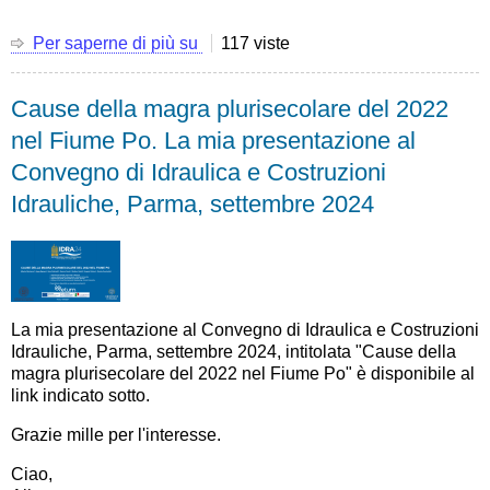
Per saperne di più su
My
117 viste
interview
(in
Cause della magra plurisecolare del 2022
Italian)
at
nel Fiume Po. La mia presentazione al
the
Convegno di Idraulica e Costruzioni
TRC
TV
Idrauliche, Parma, settembre 2024
on
flood
and
drought
risk
La mia presentazione al Convegno di Idraulica e Costruzioni
Idrauliche, Parma, settembre 2024, intitolata "Cause della
magra plurisecolare del 2022 nel Fiume Po" è disponibile al
link indicato sotto.
Grazie mille per l'interesse.
Ciao,