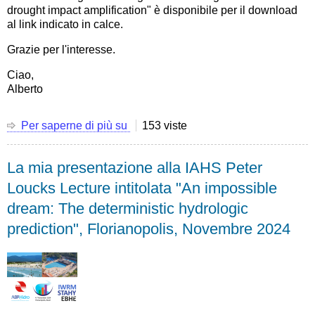
drought impact amplification" è disponibile per il download
al link indicato in calce.
Grazie per l'interesse.
Ciao,
Alberto
Per saperne di più su
La
153 viste
mia
presentazione
La mia presentazione alla IAHS Peter
all'AGU
Fall
Loucks Lecture intitolata "An impossible
Meeting
dream: The deterministic hydrologic
2024
"Climate
prediction", Florianopolis, Novembre 2024
change
and
droughts:
uncovering
the
drivers