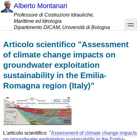
Salta
Alberto Montanari
al
Professore di Costruzioni Idrauliche,
contenuto
Marittime ed Idrologia
principale
toggle
Dipartimento DICAM, Università di Bologna
Articolo scientifico "Assessment
of climate change impacts on
groundwater exploitation
sustainability in the Emilia-
Romagna region (Italy)"
L'articolo scientifico "
Assessment of climate change impacts
on groundwater exploitation sustainability in the Emilia-